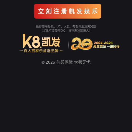
立 刻 注 册 凯 发 娱 乐
推荐使用谷歌、UC、火狐、夸客等主流浏览器
（尽量不要使用QQ、搜狗浏览器进入）
© 2025 信誉保障 大额无忧