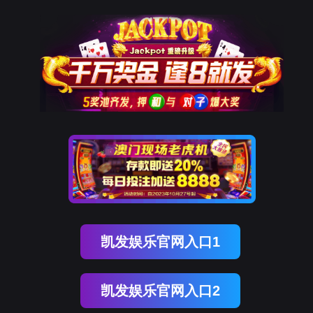
凯发娱乐官网入口1
凯发娱乐官网入口2